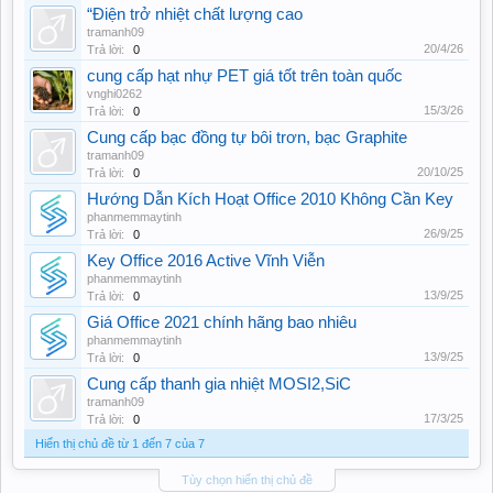
“Điện trở nhiệt chất lượng cao
tramanh09
20/4/26
Trả lời:
0
cung cấp hạt nhự PET giá tốt trên toàn quốc
vnghi0262
15/3/26
Trả lời:
0
Cung cấp bạc đồng tự bôi trơn, bạc Graphite
tramanh09
20/10/25
Trả lời:
0
Hướng Dẫn Kích Hoạt Office 2010 Không Cần Key
phanmemmaytinh
26/9/25
Trả lời:
0
Key Office 2016 Active Vĩnh Viễn
phanmemmaytinh
13/9/25
Trả lời:
0
Giá Office 2021 chính hãng bao nhiêu
phanmemmaytinh
13/9/25
Trả lời:
0
Cung cấp thanh gia nhiệt MOSI2,SiC
tramanh09
17/3/25
Trả lời:
0
Hiển thị chủ đề từ 1 đến 7 của 7
Tùy chọn hiển thị chủ đề