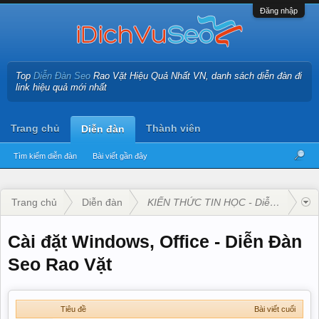
Đăng nhập
Top
Diễn Đàn Seo
Rao Vặt Hiệu Quả Nhất VN, danh sách diễn đàn đi
link hiệu quả mới nhất
Trang chủ
Thành viên
Diễn đàn
Tìm kiếm diễn đàn
Bài viết gần đây
Trang chủ
Diễn đàn
KIẾN THỨC TIN HỌC - Diễn Đàn Seo
Cài đặt Windows, Office - Diễn Đàn
Seo Rao Vặt
Tiêu đề
Bài viết cuối