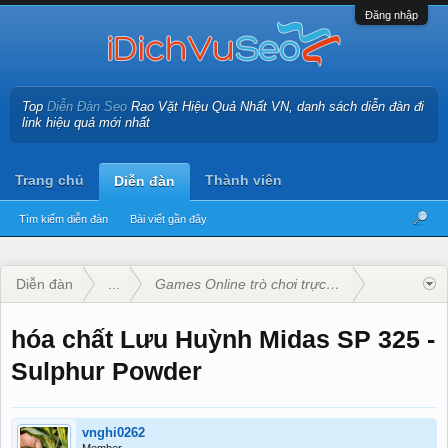
Đăng nhập
Top
Diễn Đàn Seo
Rao Vặt Hiệu Quả Nhất VN, danh sách diễn đàn đi
link hiệu quả mới nhất
Trang chủ
Thành viên
Diễn đàn
Tìm kiếm diễn đàn
Bài viết gần đây
Diễn đàn
...
Games Online trò chơi trực tuyến - Diễn Đàn
hóa chất Lưu Huỳnh Midas SP 325 -
Sulphur Powder
vnghi0262