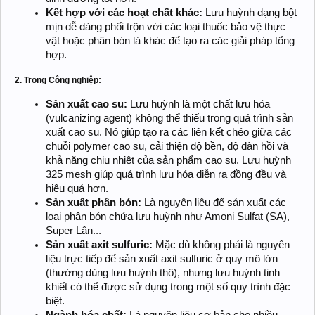
Kết hợp với các hoạt chất khác:
Lưu huỳnh dạng bột
mịn dễ dàng phối trộn với các loại thuốc bảo vệ thực
vật hoặc phân bón lá khác để tạo ra các giải pháp tổng
hợp.
2. Trong Công nghiệp:
Sản xuất cao su:
Lưu huỳnh là một chất lưu hóa
(vulcanizing agent) không thể thiếu trong quá trình sản
xuất cao su. Nó giúp tạo ra các liên kết chéo giữa các
chuỗi polymer cao su, cải thiện độ bền, độ đàn hồi và
khả năng chịu nhiệt của sản phẩm cao su. Lưu huỳnh
325 mesh giúp quá trình lưu hóa diễn ra đồng đều và
hiệu quả hơn.
Sản xuất phân bón:
Là nguyên liệu để sản xuất các
loại phân bón chứa lưu huỳnh như Amoni Sulfat (SA),
Super Lân...
Sản xuất axit sulfuric:
Mặc dù không phải là nguyên
liệu trực tiếp để sản xuất axit sulfuric ở quy mô lớn
(thường dùng lưu huỳnh thô), nhưng lưu huỳnh tinh
khiết có thể được sử dụng trong một số quy trình đặc
biệt.
Ngành hóa chất:
Là nguyên liệu cơ bản cho nhiều