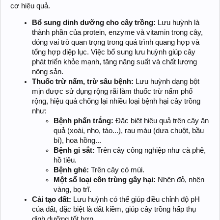
cơ hiệu quả.
Bổ sung dinh dưỡng cho cây trồng:
Lưu huỳnh là
thành phần của protein, enzyme và vitamin trong cây,
đóng vai trò quan trọng trong quá trình quang hợp và
tổng hợp diệp lục. Việc bổ sung lưu huỳnh giúp cây
phát triển khỏe mạnh, tăng năng suất và chất lượng
nông sản.
Thuốc trừ nấm, trừ sâu bệnh:
Lưu huỳnh dạng bột
mịn được sử dụng rộng rãi làm thuốc trừ nấm phổ
rộng, hiệu quả chống lại nhiều loại bệnh hại cây trồng
như:
Bệnh phấn trắng:
Đặc biệt hiệu quả trên cây ăn
quả (xoài, nho, táo...), rau màu (dưa chuột, bầu
bí), hoa hồng...
Bệnh gỉ sắt:
Trên cây công nghiệp như cà phê,
hồ tiêu.
Bệnh ghẻ:
Trên cây có múi.
Một số loại côn trùng gây hại:
Nhện đỏ, nhện
vàng, bọ trĩ.
Cải tạo đất:
Lưu huỳnh có thể giúp điều chỉnh độ pH
của đất, đặc biệt là đất kiềm, giúp cây trồng hấp thụ
dinh dưỡng tốt hơn.