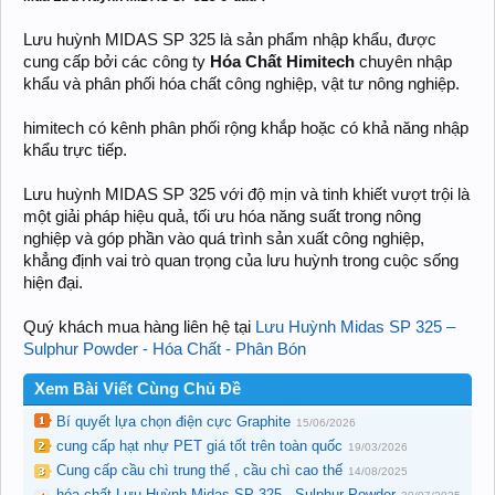
Lưu huỳnh MIDAS SP 325 là sản phẩm nhập khẩu, được
cung cấp bởi các công ty
Hóa Chất Himitech
chuyên nhập
khẩu và phân phối hóa chất công nghiệp, vật tư nông nghiệp.
himitech có kênh phân phối rộng khắp hoặc có khả năng nhập
khẩu trực tiếp.
Lưu huỳnh MIDAS SP 325 với độ mịn và tinh khiết vượt trội là
một giải pháp hiệu quả, tối ưu hóa năng suất trong nông
nghiệp và góp phần vào quá trình sản xuất công nghiệp,
khẳng định vai trò quan trọng của lưu huỳnh trong cuộc sống
hiện đại.
Quý khách mua hàng liên hệ tại
Lưu Huỳnh Midas SP 325 –
Sulphur Powder - Hóa Chất - Phân Bón
Xem Bài Viết Cùng Chủ Đề
Bí quyết lựa chọn điện cực Graphite
15/06/2026
cung cấp hạt nhự PET giá tốt trên toàn quốc
19/03/2026
Cung cấp cầu chì trung thế , cầu chì cao thế
14/08/2025
hóa chất Lưu Huỳnh Midas SP 325 - Sulphur Powder