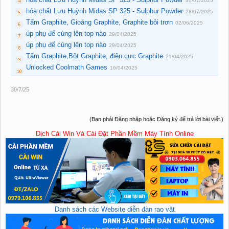
30/07/2025
hóa chất Lưu Huỳnh Midas SP 325 - Sulphur Powder
28/07/2025
Tấm Graphite, Gioăng Graphite, Graphite bôi trơn
02/06/2025
úp phụ để cùng lên top nào
29/04/2025
úp phụ để cùng lên top nào
29/04/2025
Tấm Graphite,Bột Graphite, điện cực Graphite
21/04/2025
Unlocked Coolmath Games
16/04/2025
30/7/25
(Bạn phải Đăng nhập hoặc Đăng ký để trả lời bài viết.)
Dịch Cài Win Và Cài Đặt Phần Mềm Máy Tính Online
Danh sách các Website diễn đàn rao vặt