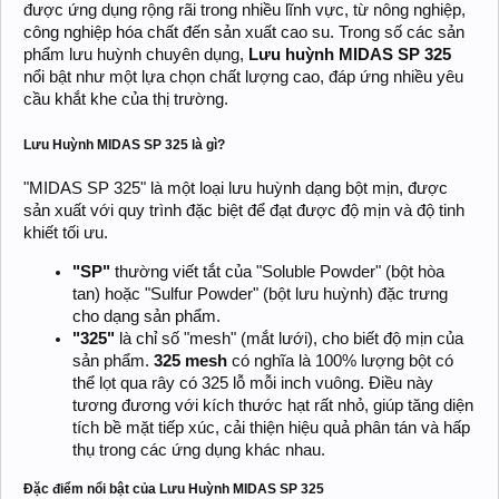
được ứng dụng rộng rãi trong nhiều lĩnh vực, từ nông nghiệp,
công nghiệp hóa chất đến sản xuất cao su. Trong số các sản
phẩm lưu huỳnh chuyên dụng,
Lưu huỳnh MIDAS SP 325
nổi bật như một lựa chọn chất lượng cao, đáp ứng nhiều yêu
cầu khắt khe của thị trường.
Lưu Huỳnh MIDAS SP 325 là gì?
"MIDAS SP 325" là một loại lưu huỳnh dạng bột mịn, được
sản xuất với quy trình đặc biệt để đạt được độ mịn và độ tinh
khiết tối ưu.
"SP"
thường viết tắt của "Soluble Powder" (bột hòa
tan) hoặc "Sulfur Powder" (bột lưu huỳnh) đặc trưng
cho dạng sản phẩm.
"325"
là chỉ số "mesh" (mắt lưới), cho biết độ mịn của
sản phẩm.
325 mesh
có nghĩa là 100% lượng bột có
thể lọt qua rây có 325 lỗ mỗi inch vuông. Điều này
tương đương với kích thước hạt rất nhỏ, giúp tăng diện
tích bề mặt tiếp xúc, cải thiện hiệu quả phân tán và hấp
thụ trong các ứng dụng khác nhau.
Đặc điểm nổi bật của Lưu Huỳnh MIDAS SP 325