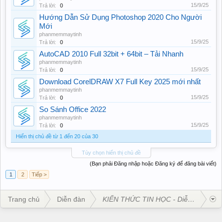
15/9/25
Trả lời:
0
Hướng Dẫn Sử Dụng Photoshop 2020 Cho Người
Mới
phanmemmaytinh
15/9/25
Trả lời:
0
AutoCAD 2010 Full 32bit + 64bit – Tải Nhanh
phanmemmaytinh
15/9/25
Trả lời:
0
Download CorelDRAW X7 Full Key 2025 mới nhất
phanmemmaytinh
15/9/25
Trả lời:
0
So Sánh Office 2022
phanmemmaytinh
15/9/25
Trả lời:
0
Hiển thị chủ đề từ 1 đến 20 của 30
Tùy chọn hiển thị chủ đề
(Bạn phải Đăng nhập hoặc Đăng ký để đăng bài viết)
1
2
Tiếp >
Trang chủ
Diễn đàn
KIẾN THỨC TIN HỌC - Diễn Đàn Seo