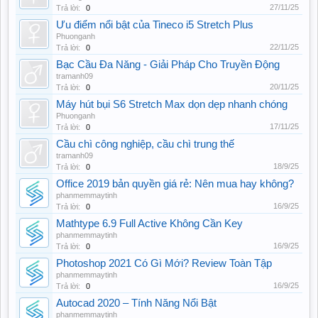
27/11/25
Trả lời:
0
Ưu điểm nổi bật của Tineco i5 Stretch Plus
Phuonganh
22/11/25
Trả lời:
0
Bạc Cầu Đa Năng - Giải Pháp Cho Truyền Động
tramanh09
20/11/25
Trả lời:
0
Máy hút bụi S6 Stretch Max dọn dẹp nhanh chóng
Phuonganh
17/11/25
Trả lời:
0
Cầu chì công nghiệp, cầu chì trung thế
tramanh09
18/9/25
Trả lời:
0
Office 2019 bản quyền giá rẻ: Nên mua hay không?
phanmemmaytinh
16/9/25
Trả lời:
0
Mathtype 6.9 Full Active Không Cần Key
phanmemmaytinh
16/9/25
Trả lời:
0
Photoshop 2021 Có Gì Mới? Review Toàn Tập
phanmemmaytinh
16/9/25
Trả lời:
0
Autocad 2020 – Tính Năng Nổi Bật
phanmemmaytinh