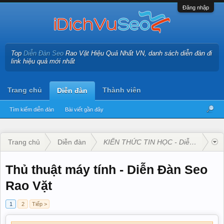
Đăng nhập
Top
Diễn Đàn Seo
Rao Vặt Hiệu Quả Nhất VN, danh sách diễn đàn đi
link hiệu quả mới nhất
Trang chủ
Thành viên
Diễn đàn
Tìm kiếm diễn đàn
Bài viết gần đây
Trang chủ
Diễn đàn
KIẾN THỨC TIN HỌC - Diễn Đàn Seo
Thủ thuật máy tính - Diễn Đàn Seo
Rao Vặt
1
2
Tiếp >