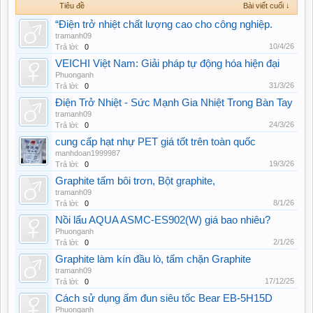
Tiêu đề
Bài viết cuối ↓
“Điện trở nhiệt chất lượng cao cho công nghiệp.
tramanh09
10/4/26
Trả lời:
0
VEICHI Việt Nam: Giải pháp tự động hóa hiện đại
Phuonganh
31/3/26
Trả lời:
0
Điện Trở Nhiệt - Sức Mạnh Gia Nhiệt Trong Bàn Tay
tramanh09
24/3/26
Trả lời:
0
cung cấp hạt nhự PET giá tốt trên toàn quốc
manhdoan1999987
19/3/26
Trả lời:
0
Graphite tấm bôi trơn, Bột graphite,
tramanh09
8/1/26
Trả lời:
0
Nồi lẩu AQUA ASMC-ES902(W) giá bao nhiêu?
Phuonganh
2/1/26
Trả lời:
0
Graphite làm kín đầu lò, tấm chặn Graphite
tramanh09
17/12/25
Trả lời:
0
Cách sử dụng ấm đun siêu tốc Bear EB-5H15D
Phuonganh