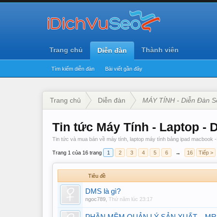
Trang chủ
Thành viên
Diễn đàn
Tìm kiếm diễn đàn
Bài viết gần đây
Trang chủ
Diễn đàn
MÁY TÍNH - Diễn Đàn S
Tin tức Máy Tính - Laptop -
Tin tức và mua bán về máy tính, laptop máy tính bảng ipad macbook 
Trang 1 của 16 trang
1
2
3
4
5
6
→
16
Tiếp >
Tiêu đề
DMS là gì?
ngoc789
,
Thứ năm lúc 23:17