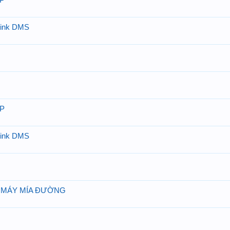
P
hink DMS
P
hink DMS
 MÁY MÍA ĐƯỜNG