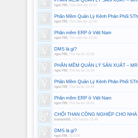
PHẦN MỀM QUẢN LÝ SẢN XUẤT – MR
ngoc789
,
Thứ năm lúc 22:57
Phần Mềm Quản Lý Kênh Phân Phối ST
ngoc789
,
Thứ năm lúc 22:45
Phần mềm ERP ở Việt Nam
ngoc789
,
Thứ năm lúc 22:30
DMS là gì?
ngoc789
,
Thứ ba lúc 22:06
PHẦN MỀM QUẢN LÝ SẢN XUẤT – MR
ngoc789
,
Thứ ba lúc 21:54
Phần Mềm Quản Lý Kênh Phân Phối ST
ngoc789
,
Thứ ba lúc 21:44
Phần mềm ERP ở Việt Nam
ngoc789
,
Thứ ba lúc 18:41
CHỔI THAN CÔNG NGHIỆP CHO NHÀ
tramanh09
,
Thứ hai lúc 15:46
DMS là gì?
ngoc789
,
31/7/26