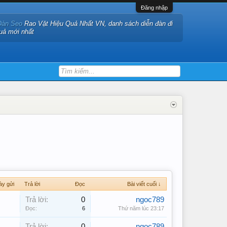
Đăng nhập
Đàn Seo
Rao Vặt Hiệu Quả Nhất VN, danh sách diễn đàn đi
quả mới nhất
ày gửi
Trả lời
Đọc
Bài viết cuối ↓
Trả lời:
0
ngoc789
Đọc:
6
Thứ năm lúc 23:17
Trả lời:
0
ngoc789