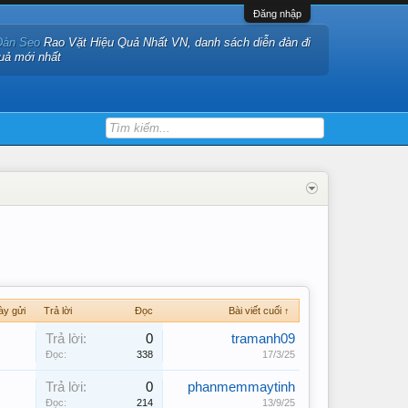
Đăng nhập
Đàn Seo
Rao Vặt Hiệu Quả Nhất VN, danh sách diễn đàn đi
quả mới nhất
ày gửi
Trả lời
Đọc
Bài viết cuối ↑
Trả lời:
0
tramanh09
Đọc:
338
17/3/25
Trả lời:
0
phanmemmaytinh
Đọc:
214
13/9/25