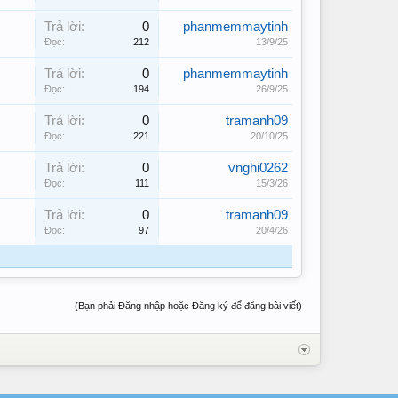
Trả lời:
0
phanmemmaytinh
Đọc:
212
13/9/25
Trả lời:
0
phanmemmaytinh
Đọc:
194
26/9/25
Trả lời:
0
tramanh09
Đọc:
221
20/10/25
Trả lời:
0
vnghi0262
Đọc:
111
15/3/26
Trả lời:
0
tramanh09
Đọc:
97
20/4/26
(Bạn phải Đăng nhập hoặc Đăng ký để đăng bài viết)