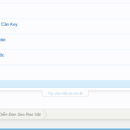
g Cần Key
ite
uốc
Tùy chọn hiển thị chủ đề
Diễn Đàn Seo Rao Vặt