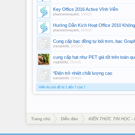
Key Office 2016 Active Vĩnh Viễn
phanmemmaytinh
,
13/9/25
Hướng Dẫn Kích Hoạt Office 2010 Khôn
phanmemmaytinh
,
26/9/25
Cung cấp bạc đồng tự bôi trơn, bạc Graph
tramanh09
,
20/10/25
cung cấp hạt nhự PET giá tốt trên toàn q
vnghi0262
,
15/3/26
“Điện trở nhiệt chất lượng cao
tramanh09
,
20/4/26
Hiển thị chủ đề từ 1 đến 7 của 7
Trang chủ
Diễn đàn
KIẾN THỨC TIN HỌC - 