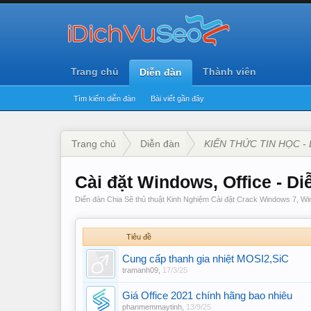
Trang chủ
Thành viên
Diễn đàn
Tìm kiếm diễn đàn
Bài viết gần đây
Trang chủ
Diễn đàn
KIẾN THỨC TIN HỌC - 
Cài đặt Windows, Office - D
Diển đàn Chia Sẽ thủ thuật Kinh Nghiệm Cài đặt Crack Windows 7, Wi
Tiêu đề
Cung cấp thanh gia nhiệt MOSI2,SiC
tramanh09
,
17/3/25
Giá Office 2021 chính hãng bao nhiêu
phanmemmaytinh
,
13/9/25